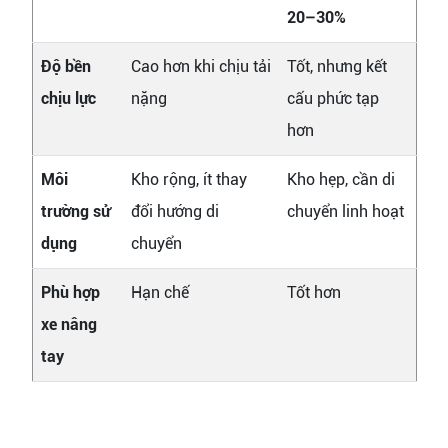
20–30%
Độ bền
Cao hơn khi chịu tải
Tốt, nhưng kết
chịu lực
nặng
cấu phức tạp
hơn
Môi
Kho rộng, ít thay
Kho hẹp, cần di
trường sử
đổi hướng di
chuyển linh hoạt
dụng
chuyển
Phù hợp
Hạn chế
Tốt hơn
xe nâng
tay