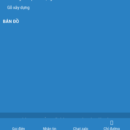
Gỗ xây dựng
BẢN ĐỒ
Copyright © ĐẠT THÀNH. All Rights Reserved. Designed by Nina.vn
Đang online: 1
Hôm nay: 305
Tháng: 3331
Tổng truy cập: 289369
Chỉ đường
Gọi điện
Nhắn tin
Chat zalo