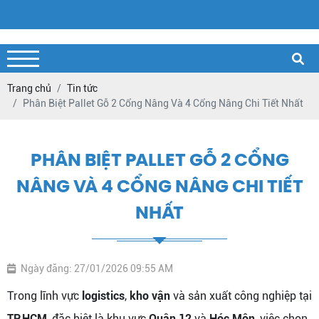
Trang chủ
Tin tức
Phân Biệt Pallet Gỗ 2 Cổng Nâng Và 4 Cổng Nâng Chi Tiết Nhất
PHÂN BIỆT PALLET GỖ 2 CỔNG
NÂNG VÀ 4 CỔNG NÂNG CHI TIẾT
NHẤT
Ngày đăng: 27/01/2026 09:55 AM
Trong lĩnh vực
logistics
,
kho vận
và sản xuất công nghiệp tại
TP.HCM
, đặc biệt là khu vực
Quận 12
và
Hóc Môn
, việc chọn