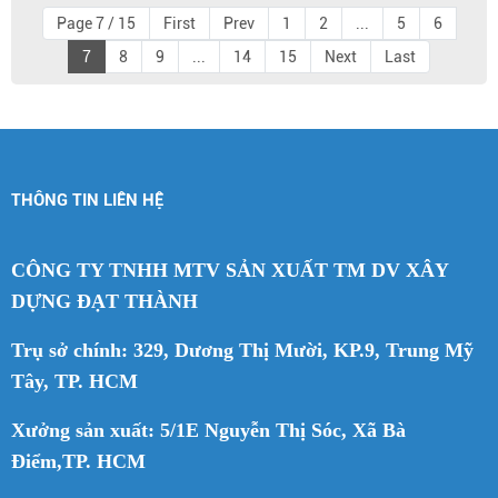
Page 7 / 15
First
Prev
1
2
...
5
6
7
8
9
...
14
15
Next
Last
THÔNG TIN LIÊN HỆ
CÔNG TY TNHH MTV SẢN XUẤT TM DV XÂY
DỰNG ĐẠT THÀNH
Trụ sở chính: 329, Dương Thị Mười, KP.9, Trung Mỹ
Tây, TP. HCM
Xưởng sản xuất: 5/1E Nguyễn Thị Sóc, Xã Bà
Điểm,TP. HCM