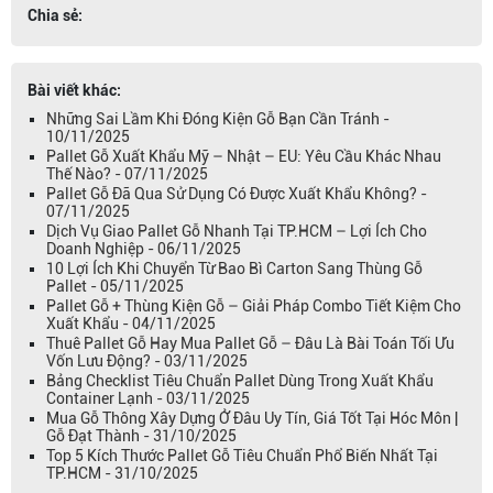
Chia sẻ:
Bài viết khác:
Những Sai Lầm Khi Đóng Kiện Gỗ Bạn Cần Tránh -
10/11/2025
Pallet Gỗ Xuất Khẩu Mỹ – Nhật – EU: Yêu Cầu Khác Nhau
Thế Nào? - 07/11/2025
Pallet Gỗ Đã Qua Sử Dụng Có Được Xuất Khẩu Không? -
07/11/2025
Dịch Vụ Giao Pallet Gỗ Nhanh Tại TP.HCM – Lợi Ích Cho
Doanh Nghiệp - 06/11/2025
10 Lợi Ích Khi Chuyển Từ Bao Bì Carton Sang Thùng Gỗ
Pallet - 05/11/2025
Pallet Gỗ + Thùng Kiện Gỗ – Giải Pháp Combo Tiết Kiệm Cho
Xuất Khẩu - 04/11/2025
Thuê Pallet Gỗ Hay Mua Pallet Gỗ – Đâu Là Bài Toán Tối Ưu
Vốn Lưu Động? - 03/11/2025
Bảng Checklist Tiêu Chuẩn Pallet Dùng Trong Xuất Khẩu
Container Lạnh - 03/11/2025
Mua Gỗ Thông Xây Dựng Ở Đâu Uy Tín, Giá Tốt Tại Hóc Môn |
Gỗ Đạt Thành - 31/10/2025
Top 5 Kích Thước Pallet Gỗ Tiêu Chuẩn Phổ Biến Nhất Tại
TP.HCM - 31/10/2025