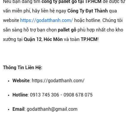
Nếu bạn đang tìm
công ty pallet gỗ tại TP.HCM
để được tư
vấn miễn phí, hãy liên hệ ngay
Công Ty Đạt Thành
qua
website
https://godatthanh.com/
hoặc hotline. Chúng tôi
sẵn sàng hỗ trợ bạn chọn
pallet gỗ
phù hợp nhất cho kho
xưởng tại
Quận 12
,
Hóc Môn
và toàn
TP.HCM
!
Thông Tin Liên Hệ:
Website
: https://godatthanh.com/
Hotline
: 0913 745 306 - 0908 678 075
Email
: godatthanh@gmail.com