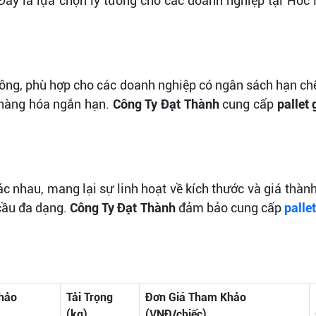
Đây là lựa chọn lý tưởng cho các doanh nghiệp tại Hóc
hông, phù hợp cho các doanh nghiệp có ngân sách hạn ch
 hàng hóa ngắn hạn.
Công Ty Đạt Thành
cung cấp
pallet
c nhau, mang lại sự linh hoạt về kích thước và giá thàn
 cầu đa dạng.
Công Ty Đạt Thành
đảm bảo cung cấp
palle
hảo
Tải Trọng
Đơn Giá Tham Khảo
(kg)
(VNĐ/chiếc)