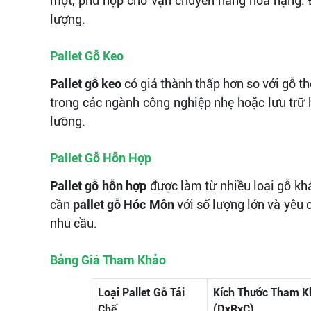
mọt, phù hợp cho vận chuyển hàng hóa nặng. 
lượng.
Pallet Gỗ Keo
Pallet gỗ keo
có giá thành thấp hơn so với gỗ t
trong các ngành công nghiệp nhẹ hoặc lưu trữ
lưỡng.
Pallet Gỗ Hỗn Hợp
Pallet gỗ hỗn hợp
được làm từ nhiều loại gỗ khá
cần
pallet gỗ Hóc Môn
với số lượng lớn và yêu
nhu cầu.
Bảng Giá Tham Khảo
Loại Pallet Gỗ Tái
Kích Thước Tham K
Chế
(DxRxC)