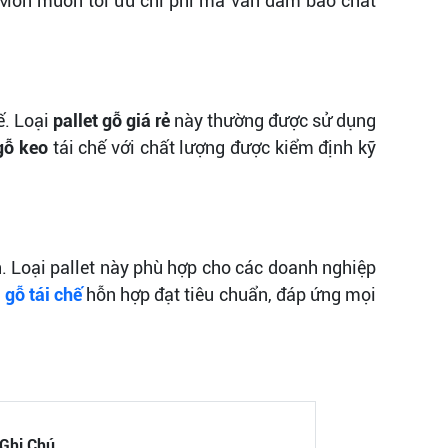
 Môn muốn tối ưu chi phí mà vẫn đảm bảo chất
ế. Loại
pallet gỗ giá rẻ
này thường được sử dụng
 gỗ keo
tái chế với chất lượng được kiểm định kỹ
h. Loại pallet này phù hợp cho các doanh nghiệp
t gỗ tái chế
hỗn hợp đạt tiêu chuẩn, đáp ứng mọi
Ghi Chú