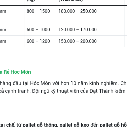
 mm
800 – 1500
180.000 – 250.000
 mm
500 – 1000
120.000 – 170.000
 mm
600 – 1200
150.000 – 200.000
iá Rẻ Hóc Môn
hàng đầu tại Hóc Môn với hơn 10 năm kinh nghiệm. Ch
cả cạnh tranh. Đội ngũ kỹ thuật viên của Đạt Thành kiểm
tái chế
, từ
pallet gỗ thông
,
pallet gỗ keo
đến
pallet gỗ h