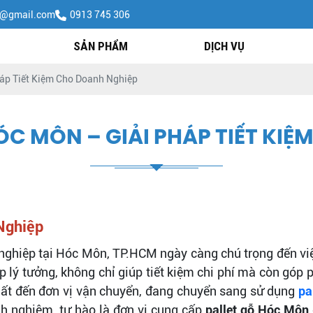
h@gmail.com
0913 745 306
SẢN PHẨM
DỊCH VỤ
háp Tiết Kiệm Cho Doanh Nghiệp
HÓC MÔN – GIẢI PHÁP TIẾT KI
Nghiệp
 nghiệp tại Hóc Môn, TP.HCM ngày càng chú trọng đến việ
p lý tưởng, không chỉ giúp tiết kiệm chi phí mà còn góp 
uất đến đơn vị vận chuyển, đang chuyển sang sử dụng
pa
h nghiệm, tự hào là đơn vị cung cấp
pallet gỗ Hóc Môn