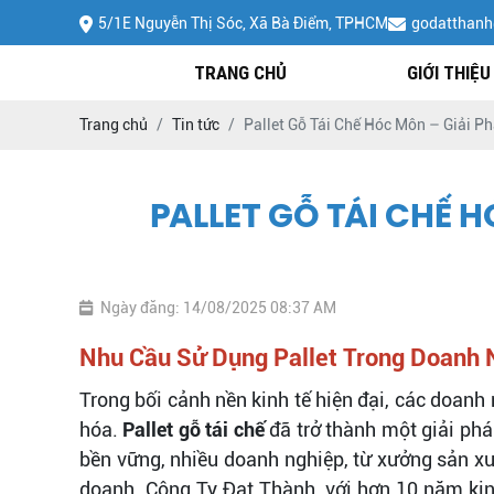
5/1E Nguyễn Thị Sóc, Xã Bà Điểm, TPHCM
godatthan
TRANG CHỦ
GIỚI THIỆU
Trang chủ
Tin tức
Pallet Gỗ Tái Chế Hóc Môn – Giải P
PALLET GỖ TÁI CHẾ 
Ngày đăng: 14/08/2025 08:37 AM
Nhu Cầu Sử Dụng Pallet Trong Doanh 
Trong bối cảnh nền kinh tế hiện đại, các doanh
hóa.
Pallet gỗ tái chế
đã trở thành một giải phá
bền vững, nhiều doanh nghiệp, từ xưởng sản x
doanh. Công Ty Đạt Thành, với hơn 10 năm kin