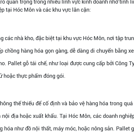
i trò quan trọng trong nhiều lĩnh vực kinh doanh nhờ tính li
ệp tại Hóc Môn và các khu vực lân cận:
ng các nhà kho, đặc biệt tại khu vực Hóc Môn, nơi tập tru
ếp chồng hàng hóa gọn gàng, dễ dàng di chuyển bằng xe
ho. Pallet gỗ tái chế, như loại được cung cấp bởi Công 
tử hoặc thực phẩm đóng gói.
ông thể thiếu để cố định và bảo vệ hàng hóa trong quá tr
nội địa hoặc xuất khẩu. Tại Hóc Môn, các doanh nghiệp l
hóa như đồ nội thất, máy móc, hoặc nông sản. Pallet g