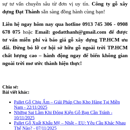
sự tư vấn chuyên sâu từ đơn vị uy tín.
Công ty gỗ xây
dựng Đạt Thành
sẵn sàng đồng hành cùng bạn!
Liên hệ ngay hôm nay qua hotline 0913 745 306 - 0908
678 075
hoặc
Email: godatthanh@gmail.com để được
tư vấn miễn phí và báo giá
gỗ xây dựng TP.HCM
ưu
đãi. Đừng bỏ lỡ cơ hội sở hữu
gỗ ngoài trời TP.HCM
chất lượng cao – hành động ngay để biến không gian
ngoài trời mơ ước thành hiện thực!
Chia sẻ:
Bài viết khác:
Pallet Gỗ Chịu Ẩm – Giải Pháp Cho Kho Hàng Tại Miền
Nam - 22/11/2025
Những Sai Lầm Khi Đóng Kiện Gỗ Bạn Cần Tránh -
10/11/2025
Pallet Gỗ Xuất Khẩu Mỹ – Nhật – EU: Yêu Cầu Khác Nhau
Thế Nào? - 07/11/2025