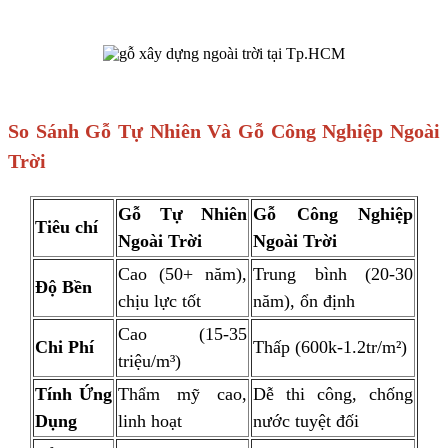
So Sánh Gỗ Tự Nhiên Và Gỗ Công Nghiệp Ngoài
Trời
Gỗ Tự Nhiên
Gỗ Công Nghiệp
Tiêu chí
Ngoài Trời
Ngoài Trời
Cao (50+ năm),
Trung bình (20-30
Độ Bền
chịu lực tốt
năm), ổn định
Cao (15-35
Chi Phí
Thấp (600k-1.2tr/m²)
triệu/m³)
Tính Ứng
Thẩm mỹ cao,
Dễ thi công, chống
Dụng
linh hoạt
nước tuyệt đối