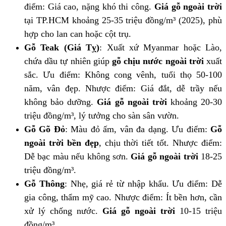
điểm: Giá cao, nặng khó thi công.
Giá gỗ ngoài trời
tại TP.HCM khoảng 25-35 triệu đồng/m³ (2025), phù
hợp cho lan can hoặc cột trụ.
Gỗ Teak (Giá Tỵ)
: Xuất xứ Myanmar hoặc Lào,
chứa dầu tự nhiên giúp
gỗ chịu nước ngoài trời
xuất
sắc. Ưu điểm: Không cong vênh, tuổi thọ 50-100
năm, vân đẹp. Nhược điểm: Giá đắt, dễ trầy nếu
không bảo dưỡng.
Giá gỗ ngoài trời
khoảng 20-30
triệu đồng/m³, lý tưởng cho sàn sân vườn.
Gỗ Gõ Đỏ
: Màu đỏ ấm, vân đa dạng. Ưu điểm:
Gỗ
ngoài trời bền đẹp
, chịu thời tiết tốt. Nhược điểm:
Dễ bạc màu nếu không sơn.
Giá gỗ ngoài trời
18-25
triệu đồng/m³.
Gỗ Thông
: Nhẹ, giá rẻ từ nhập khẩu. Ưu điểm: Dễ
gia công, thẩm mỹ cao. Nhược điểm: Ít bền hơn, cần
xử lý chống nước.
Giá gỗ ngoài trời
10-15 triệu
đồng/m³.