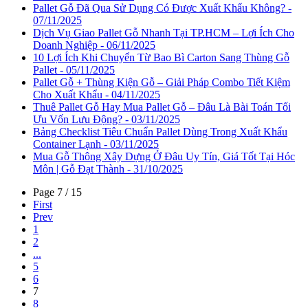
Pallet Gỗ Đã Qua Sử Dụng Có Được Xuất Khẩu Không? -
07/11/2025
Dịch Vụ Giao Pallet Gỗ Nhanh Tại TP.HCM – Lợi Ích Cho
Doanh Nghiệp - 06/11/2025
10 Lợi Ích Khi Chuyển Từ Bao Bì Carton Sang Thùng Gỗ
Pallet - 05/11/2025
Pallet Gỗ + Thùng Kiện Gỗ – Giải Pháp Combo Tiết Kiệm
Cho Xuất Khẩu - 04/11/2025
Thuê Pallet Gỗ Hay Mua Pallet Gỗ – Đâu Là Bài Toán Tối
Ưu Vốn Lưu Động? - 03/11/2025
Bảng Checklist Tiêu Chuẩn Pallet Dùng Trong Xuất Khẩu
Container Lạnh - 03/11/2025
Mua Gỗ Thông Xây Dựng Ở Đâu Uy Tín, Giá Tốt Tại Hóc
Môn | Gỗ Đạt Thành - 31/10/2025
Page 7 / 15
First
Prev
1
2
...
5
6
7
8