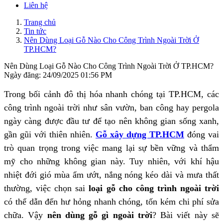
Liên hệ
Trang chủ
Tin tức
Nên Dùng Loại Gỗ Nào Cho Công Trình Ngoài Trời Ở
TP.HCM?
Nên Dùng Loại Gỗ Nào Cho Công Trình Ngoài Trời Ở TP.HCM?
Ngày đăng: 24/09/2025 01:56 PM
Trong bối cảnh đô thị hóa nhanh chóng tại TP.HCM, các
công trình ngoài trời như sân vườn, ban công hay pergola
ngày càng được đầu tư để tạo nên không gian sống xanh,
gần gũi với thiên nhiên.
Gỗ xây dựng TP.HCM
đóng vai
trò quan trọng trong việc mang lại sự bền vững và thẩm
mỹ cho những không gian này. Tuy nhiên, với khí hậu
nhiệt đới gió mùa ẩm ướt, nắng nóng kéo dài và mưa thất
thường, việc chọn sai
loại gỗ cho công trình ngoài trời
có thể dẫn đến hư hỏng nhanh chóng, tốn kém chi phí sửa
chữa. Vậy
nên dùng gỗ gì ngoài trời
? Bài viết này sẽ