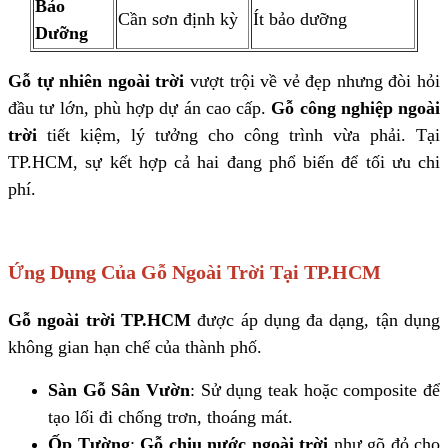
Bảo
Cần sơn định kỳ
Ít bảo dưỡng
Dưỡng
Gỗ tự nhiên ngoài trời
vượt trội về vẻ đẹp nhưng đòi hỏi
đầu tư lớn, phù hợp dự án cao cấp.
Gỗ công nghiệp ngoài
trời
tiết kiệm, lý tưởng cho công trình vừa phải. Tại
TP.HCM, sự kết hợp cả hai đang phổ biến để tối ưu chi
phí.
Ứng Dụng Của Gỗ Ngoài Trời Tại TP.HCM
Gỗ ngoài trời TP.HCM
được áp dụng đa dạng, tận dụng
không gian hạn chế của thành phố.
Sàn Gỗ Sân Vườn
: Sử dụng teak hoặc composite để
tạo lối đi chống trơn, thoáng mát.
Ốp Tường
:
Gỗ chịu nước ngoài trời
như gõ đỏ cho