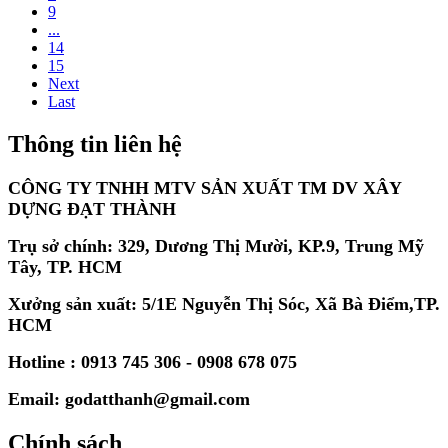
9
...
14
15
Next
Last
Thông tin liên hệ
CÔNG TY TNHH MTV SẢN XUẤT TM DV XÂY
DỰNG ĐẠT THÀNH
Trụ sở chính: 329, Dương Thị Mười, KP.9, Trung Mỹ
Tây, TP. HCM
Xưởng sản xuất: 5/1E Nguyễn Thị Sóc, Xã Bà Điểm,TP.
HCM
Hotline : 0913 745 306 - 0908 678 075
Email: godatthanh@gmail.com
Chính sách