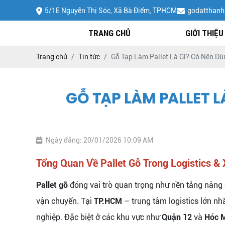
5/1E Nguyễn Thị Sóc, Xã Bà Điểm, TPHCM
godatthan
TRANG CHỦ
GIỚI THIỆU
Trang chủ
Tin tức
Gỗ Tạp Làm Pallet Là Gì? Có Nên D
GỖ TẠP LÀM PALLET 
Ngày đăng: 20/01/2026 10:09 AM
Tổng Quan Về Pallet Gỗ Trong Logistics &
Pallet gỗ
đóng vai trò quan trọng như nền tảng nâng 
vận chuyển. Tại
TP.HCM
– trung tâm logistics lớn n
nghiệp. Đặc biệt ở các khu vực như
Quận 12
và
Hóc 