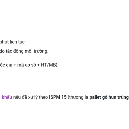
phút liên tục.
n do tác động môi trường.
quốc gia + mã cơ sở + HT/MB).
t khẩu
nếu đã xử lý theo
ISPM 15
(thường là
pallet gỗ hun trùn