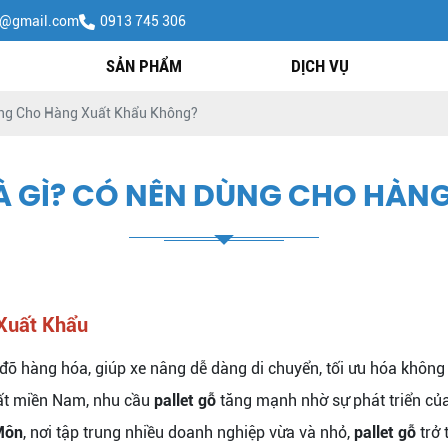
h@gmail.com
0913 745 306
SẢN PHẨM
DỊCH VỤ
ùng Cho Hàng Xuất Khẩu Không?
LÀ GÌ? CÓ NÊN DÙNG CHO HÀ
 Xuất Khẩu
đỡ hàng hóa, giúp xe nâng dễ dàng di chuyển, tối ưu hóa không 
hất miền Nam, nhu cầu
pallet gỗ
tăng mạnh nhờ sự phát triển củ
Môn
, nơi tập trung nhiều doanh nghiệp vừa và nhỏ,
pallet gỗ
trở 