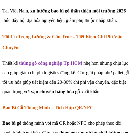
Tại Việt Nam,
xu hướng bao bì gỗ thân thiện môi trường 2026
thúc đẩy nội địa hóa nguyên liệu, giảm phụ thuộc nhập khẩu.
Tối Ưu Trọng Lượng & Cấu Trúc – Tiết Kiệm Chi Phí Vận
Chuyển
Thiết kế
thùng gỗ công nghiệp Tp.HCM
nhẹ hơn nhưng chịu lực
cao giúp giảm chi phí logistics đáng kể. Các giải pháp như pallet gỗ
tối ưu hóa giúp tiết kiệm đến 20-30% chi phí vận chuyển, đặc biệt
quan trọng với
vận chuyển hàng hóa gỗ
xuất khẩu.
Bao Bì Gỗ Thông Minh – Tích Hợp QR/NFC
Bao bì gỗ
thông minh với mã QR hoặc NFC cho phép theo dõi
hành trình hàng hóa, đảm bảo
đóng gói sản phẩm chất lượng cao