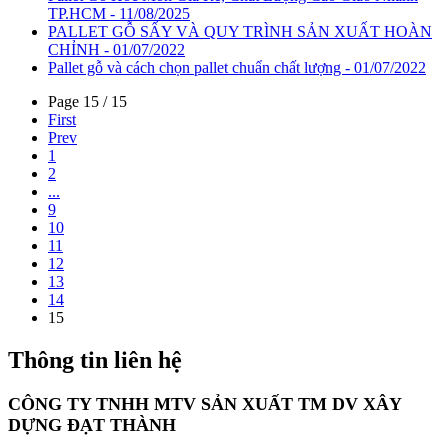
TP.HCM - 11/08/2025
PALLET GỖ SẤY VÀ QUY TRÌNH SẢN XUẤT HOÀN
CHỈNH - 01/07/2022
Pallet gỗ và cách chọn pallet chuẩn chất lượng - 01/07/2022
Page 15 / 15
First
Prev
1
2
...
9
10
11
12
13
14
15
Thông tin liên hệ
CÔNG TY TNHH MTV SẢN XUẤT TM DV XÂY
DỰNG ĐẠT THÀNH