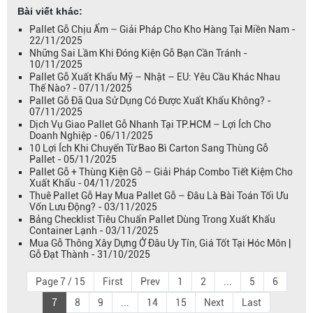
Bài viết khác:
Pallet Gỗ Chịu Ẩm – Giải Pháp Cho Kho Hàng Tại Miền Nam -
22/11/2025
Những Sai Lầm Khi Đóng Kiện Gỗ Bạn Cần Tránh -
10/11/2025
Pallet Gỗ Xuất Khẩu Mỹ – Nhật – EU: Yêu Cầu Khác Nhau
Thế Nào? - 07/11/2025
Pallet Gỗ Đã Qua Sử Dụng Có Được Xuất Khẩu Không? -
07/11/2025
Dịch Vụ Giao Pallet Gỗ Nhanh Tại TP.HCM – Lợi Ích Cho
Doanh Nghiệp - 06/11/2025
10 Lợi Ích Khi Chuyển Từ Bao Bì Carton Sang Thùng Gỗ
Pallet - 05/11/2025
Pallet Gỗ + Thùng Kiện Gỗ – Giải Pháp Combo Tiết Kiệm Cho
Xuất Khẩu - 04/11/2025
Thuê Pallet Gỗ Hay Mua Pallet Gỗ – Đâu Là Bài Toán Tối Ưu
Vốn Lưu Động? - 03/11/2025
Bảng Checklist Tiêu Chuẩn Pallet Dùng Trong Xuất Khẩu
Container Lạnh - 03/11/2025
Mua Gỗ Thông Xây Dựng Ở Đâu Uy Tín, Giá Tốt Tại Hóc Môn |
Gỗ Đạt Thành - 31/10/2025
Page 7 / 15
First
Prev
1
2
...
5
6
7
8
9
...
14
15
Next
Last