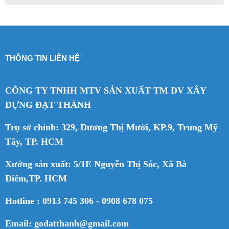
THÔNG TIN LIÊN HỆ
CÔNG TY TNHH MTV SẢN XUẤT TM DV XÂY
DỰNG ĐẠT THÀNH
Trụ sở chính: 329, Dương Thị Mười, KP.9, Trung Mỹ
Tây, TP. HCM
Xưởng sản xuất: 5/1E Nguyễn Thị Sóc, Xã Bà
Điểm,TP. HCM
Hotline : 0913 745 306 - 0908 678 075
Email: godatthanh@gmail.com